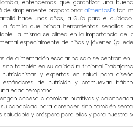
lombia, entendemos que garantizar una buena 
lá de simplemente proporcionar 
alimentos.Es
 tan i
arrolló hace unos años, la Guía para el cuidado 
 la familia que brinda herramientas sencillas pa
dable. La misma se alinea en la importancia de la
o mental especialmente de niños y jóvenes (puedes
s de alimentación escolar no solo se centran en l
, sino también en su calidad nutricional. Trabajam
 nutricionistas y expertos en salud para diseñ
estándares de nutrición y promuevan hábitos 
 una edad temprana.
 tengan acceso a comidas nutritivas y balanceada
o su capacidad para aprender, sino también senta
 saludable y próspero para ellos y para nuestra s